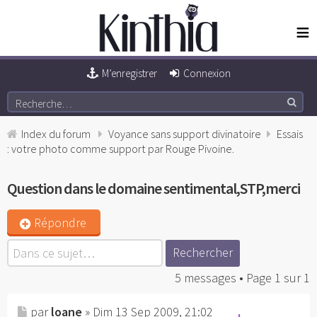
≡
M’enregistrer
Connexion
Index du forum
Voyance sans support divinatoire
Essais
: votre photo comme support par Rouge Pivoine.
Question dans le domaine sentimental,STP,merci
Répondre
5 messages • Page
1
sur
1
par
loane
» Dim 13 Sep 2009, 21:02