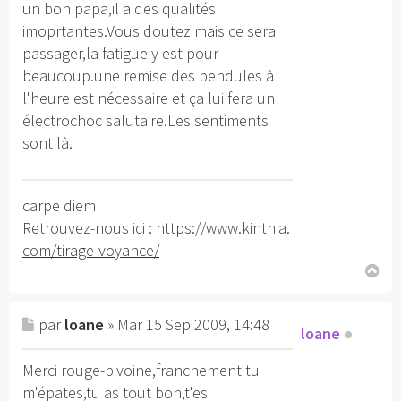
un bon papa,il a des qualités
imoprtantes.Vous doutez mais ce sera
passager,la fatigue y est pour
beaucoup.une remise des pendules à
l'heure est nécessaire et ça lui fera un
électrochoc salutaire.Les sentiments
sont là.
carpe diem
Retrouvez-nous ici :
https://www.kinthia.
com/tirage-voyance/
H
au
par
loane
» Mar 15 Sep 2009, 14:48
t
loane
Merci rouge-pivoine,franchement tu
m'épates,tu as tout bon,t'es