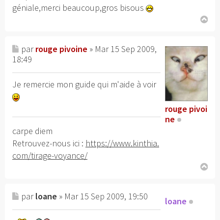
géniale,merci beaucoup,gros bisous
H
au
par
rouge pivoine
» Mar 15 Sep 2009,
t
18:49
Je remercie mon guide qui m'aide à voir
rouge pivoi
ne
carpe diem
Retrouvez-nous ici :
https://www.kinthia.
com/tirage-voyance/
H
au
par
loane
» Mar 15 Sep 2009, 19:50
t
loane